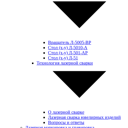
Вращатель Л-5005-ВР
Стол (x-y) Л-5010-А
Стол (x-y) Л-501-АР
Стол (x-y) Л-51
Технология лазерной сварки
О лазерной сварке
Лазерная сварка ювелирных изделий
Вопросы и ответы
Лазерная маркировка и гравировка