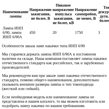
Пиковое
То
Напряжение
напряжение
Напряжение
Наименование
дежур
зажигания,
импульса
самопробоя,
лампы
дуги,
не более, В
зажигания,
не менее, В
более
не более, кВ
Лампа ИНП
6/90, лампа
450
20
1750
3
ИНП 6/90А
Особенности заказа ламп накачки типа ИНП 6/90
Мы стараемся держать лампы ИНП 6/90А в постоянном
наличии на складе. Наша компания поставляет лампы накачки
отечественного стандарта как российских, так и зарубежных
производителей.
Мы рекомендуем вам при заказе ламп накачки отечественного
стандарта, помимо общего наименования, дополнительно
указывать внешние размеры лампы и тип токоподвода
(жесткий или гибкий).
Если необходимая модель или наименование лампы не
представлена в нашем каталоге, то мы можем изготовить или
подобрать лампу накачки по вашим требованиям.