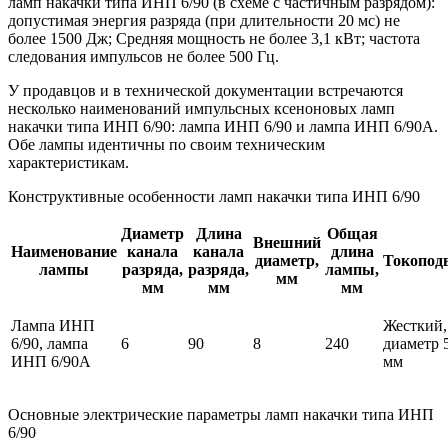
ламп накачки типа ИНП 6/90 (в схеме с частичным разрядом):
допустимая энергия разряда (при длительности 20 мс) не
более 1500 Дж; Средняя мощность не более 3,1 кВт; частота
следования импульсов не более 500 Гц.
У продавцов и в технической документации встречаются
несколько наименований импульсных ксеноновых ламп
накачки типа ИНП 6/90: лампа ИНП 6/90 и лампа ИНП 6/90А.
Обе лампы идентичны по своим техническим
характеристикам.
Конструктивные особенности ламп накачки типа ИНП 6/90
Диаметр
Длина
Общая
Внешний
Наименование
канала
канала
длина
диаметр,
Токопод
лампы
разряда,
разряда,
лампы,
мм
мм
мм
мм
Лампа ИНП
Жесткий,
6/90, лампа
6
90
8
240
диаметр 
ИНП 6/90А
мм
Основные электрические параметры ламп накачки типа ИНП
6/90