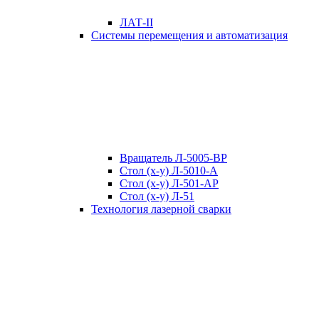
ЛАТ-II
Системы перемещения и автоматизация
Вращатель Л-5005-ВР
Стол (x-y) Л-5010-А
Стол (x-y) Л-501-АР
Стол (x-y) Л-51
Технология лазерной сварки