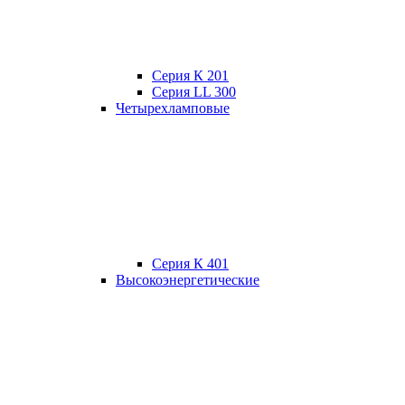
Серия К 201
Серия LL 300
Четырехламповые
Серия К 401
Высокоэнергетические