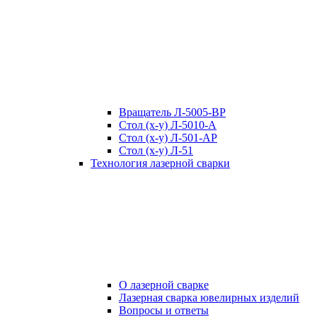
Вращатель Л-5005-ВР
Стол (x-y) Л-5010-А
Стол (x-y) Л-501-АР
Стол (x-y) Л-51
Технология лазерной сварки
О лазерной сварке
Лазерная сварка ювелирных изделий
Вопросы и ответы